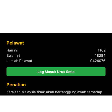
Pelawat
Hari ini
1162
Bulan ini
18284
Jumlah Pelawat
9424076
Log Masuk Urus Setia
Penafian
Kerajaan Malaysia tidak akan bertanggungjawab terhadap
sebarang kehilangan atau kerugian yang disebabkan oleh
penggunaan mana-mana maklumat yang diperolehi dari
portal ini.