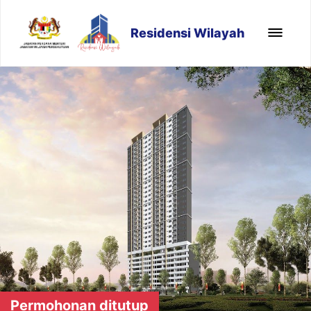
Residensi Wilayah
Permohonan ditutup