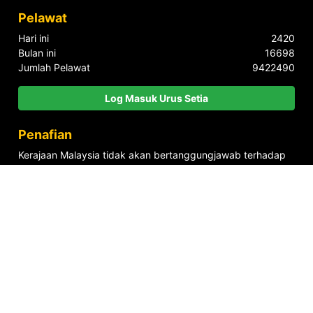
Pelawat
Hari ini
2420
Bulan ini
16698
Jumlah Pelawat
9422490
Log Masuk Urus Setia
Penafian
Kerajaan Malaysia tidak akan bertanggungjawab terhadap
sebarang kehilangan atau kerugian yang disebabkan oleh
penggunaan mana-mana maklumat yang diperolehi dari
portal ini.
Alamat
Jabatan Wilayah Persekutuan, Aras G-7, Blok 2, Menara Seri
Wilayah, Presint 2, Pusat Pentadbiran Kerajaan Persekutuan
, 62100 Putrajaya