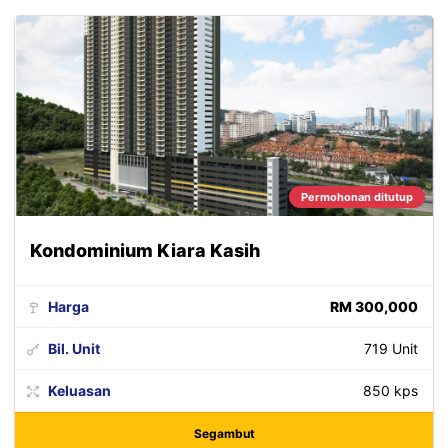
Permohonan ditutup
Kondominium Kiara Kasih
Harga
RM 300,000
Bil. Unit
719 Unit
Keluasan
850 kps
Segambut