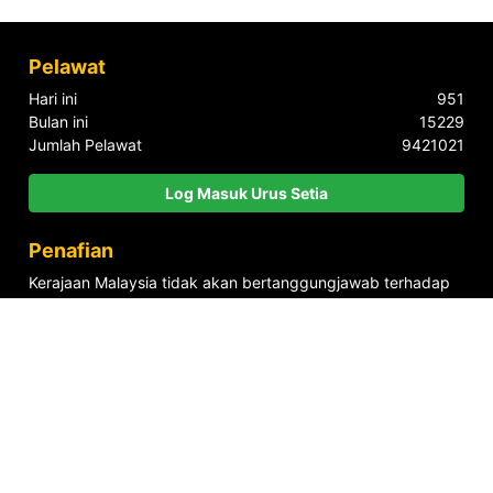
Pelawat
Hari ini
951
Bulan ini
15229
Jumlah Pelawat
9421021
Log Masuk Urus Setia
Penafian
Kerajaan Malaysia tidak akan bertanggungjawab terhadap
sebarang kehilangan atau kerugian yang disebabkan oleh
penggunaan mana-mana maklumat yang diperolehi dari
portal ini.
Alamat
Jabatan Wilayah Persekutuan, Aras G-7, Blok 2, Menara Seri
Wilayah, Presint 2, Pusat Pentadbiran Kerajaan Persekutuan