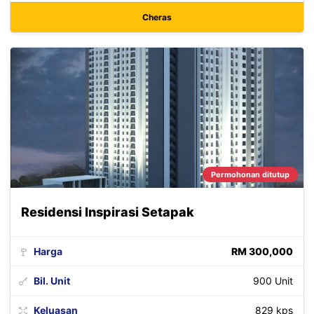
Cheras
Permohonan ditutup
Residensi Inspirasi Setapak
Harga
RM 300,000
Bil. Unit
900 Unit
Keluasan
829 kps