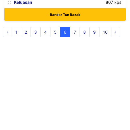
Keluasan
807 kps
Bandar Tun Razak
‹
1
2
3
4
5
6
7
8
9
10
›