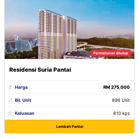
Permohonan ditutup
Residensi Suria Pantai
Harga
RM 275,000
Bil. Unit
896 Unit
Keluasan
810 kps
Lembah Pantai