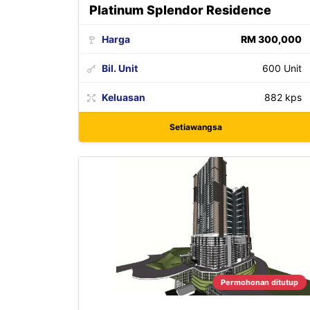
Platinum Splendor Residence
Harga
RM 300,000
Bil. Unit
600 Unit
Keluasan
882 kps
Setiawangsa
Permohonan ditutup