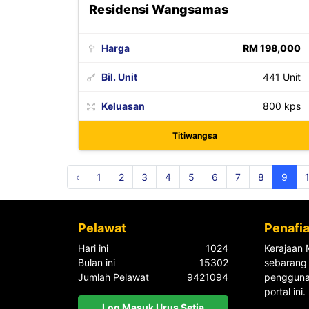
Residensi Wangsamas
Harga
RM 198,000
Bil. Unit
441 Unit
Keluasan
800 kps
Titiwangsa
‹
1
2
3
4
5
6
7
8
9
Pelawat
Penafi
Hari ini
1024
Kerajaan 
Bulan ini
15302
sebarang 
Jumlah Pelawat
9421094
pengguna
portal ini.
Log Masuk Urus Setia