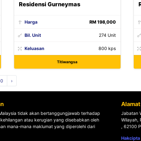
Residensi Gurneymas
Harga
RM 198,000
Bil. Unit
274 Unit
Keluasan
800 kps
Titiwangsa
10
›
an
Alamat
Malaysia tidak akan bertanggungjawab terhadap
Jabatan W
kehilangan atau kerugian yang disebabkan oleh
Wilayah, 
an mana-mana maklumat yang diperolehi dari
, 62100 P
Hakcipta