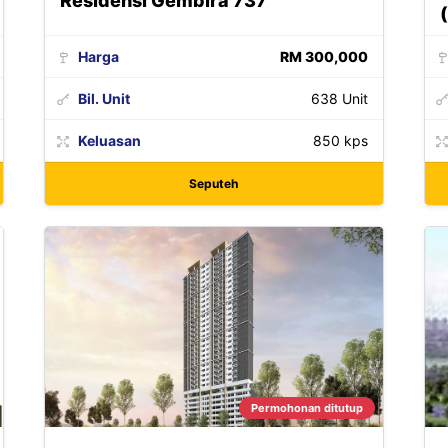
Residensi Gembira 737
Harga
RM 300,000
Bil. Unit
638 Unit
Keluasan
850 kps
Seputeh
Permohonan ditutup