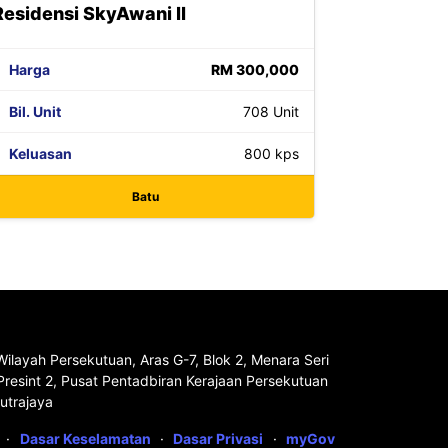
Residensi SkyAwani II
Harga
RM 300,000
Bil. Unit
708 Unit
Keluasan
800 kps
Batu
ilayah Persekutuan, Aras G-7, Blok 2, Menara Seri
Presint 2, Pusat Pentadbiran Kerajaan Persekutuan
utrajaya
·
Dasar Keselamatan
·
Dasar Privasi
·
myGov