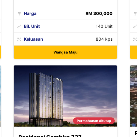
Harga
RM 300,000
Bil. Unit
140 Unit
Keluasan
804 kps
Wangsa Maju
Permohonan ditutup