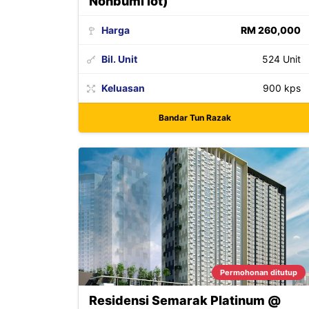
Nonbumi lot)
Harga
RM 260,000
Bil. Unit
524 Unit
Keluasan
900 kps
Bandar Tun Razak
Permohonan ditutup
Residensi Semarak Platinum @