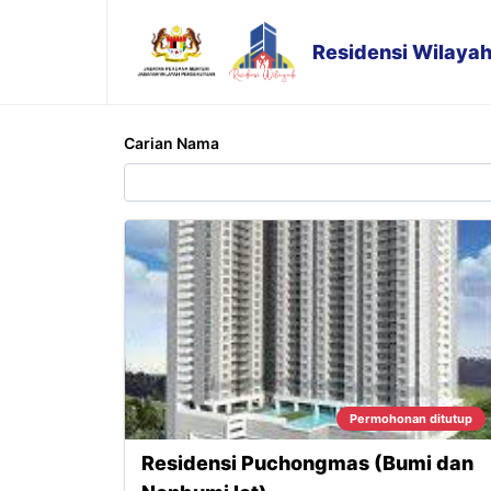
Residensi Wilaya
Carian Nama
Permohonan ditutup
Residensi Puchongmas (Bumi dan