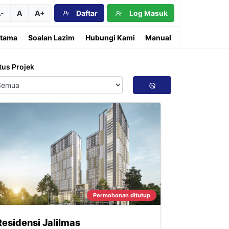
-
A
A+
Daftar
Log Masuk
rtama
Soalan Lazim
Hubungi Kami
Manual
tus Projek
Permohonan ditutup
Residensi Jalilmas