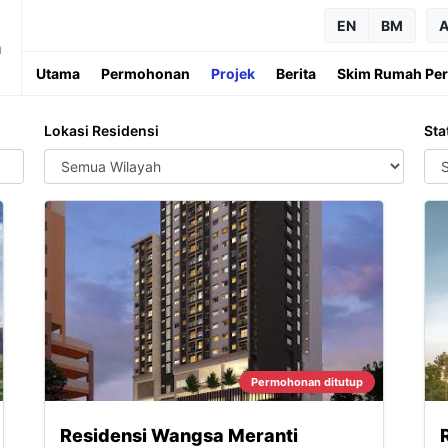
EN
BM
A
h
Utama
Permohonan
Projek
Berita
Skim Rumah Pe
Lokasi Residensi
Sta
Permohonan ditutup
Residensi Wangsa Meranti