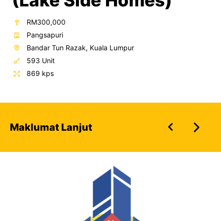
)
Metropolitan Kep
(Residensi Wilaya
RM300,000
Pangsapuri
Kepong, Kuala Lumpur
552 Unit
800 kps
Maklumat Lanjut