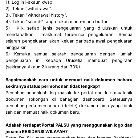
1). Log in i-akaun kwsp.

2). Tekan "withdrawal".

3). Tekan "withdrawal history".

4). Tekan "search" tanpa tekan mana-mana button.

5)  Klik setiap jenis pengeluaran yang diluluskan untuk 
mendapatkan  maklumat terperinci pengeluaran. Semua 
sejarah pengeluaran akan keluar daripada awal pengeluaran 
hingga kini.

6) Kemuka semua sejarah pengeluaran dengan jumlah 
pengeluaran ini kepada Urusetia membuat pengiraan 
(sekiranya Akaun 2 kurang dari 30%).
Bagaimanakah cara untuk memuat naik dokumen baharu
sekiranya status permohonan tidak lengkap?
Pemohon hendaklah log masuk ke portal dan klik muatnaik 
dokumen sokongan di bahagian dashboard. Seterusnya 
pemohon perlu memadam  (delete) dokumen lama yang tidak 
sah dan memuat naik dokumen baru.
Adakah terdapat Portal PALSU yang menggunakan logo dan
jenama RESIDENSI WILAYAH?
Portal PALSU yang menggunakan logo dan jenama Residensi 