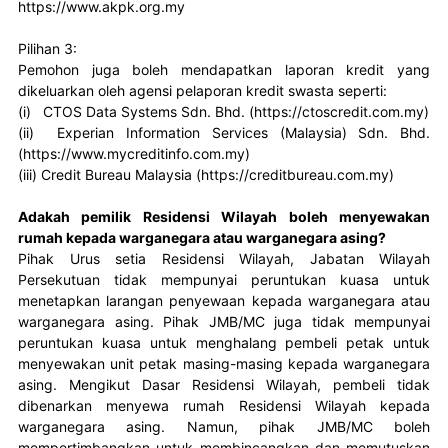
https://www.akpk.org.my

Pilihan 3:

Pemohon juga boleh mendapatkan laporan kredit yang 
dikeluarkan oleh agensi pelaporan kredit swasta seperti:

(i)   CTOS Data Systems Sdn. Bhd. (https://ctoscredit.com.my)

(ii)  Experian Information Services (Malaysia) Sdn. Bhd. 
(https://www.mycreditinfo.com.my)

(iii) Credit Bureau Malaysia (https://creditbureau.com.my)
Adakah pemilik Residensi Wilayah boleh menyewakan
rumah kepada warganegara atau warganegara asing?
Pihak Urus setia Residensi Wilayah, Jabatan Wilayah 
Persekutuan tidak mempunyai peruntukan kuasa untuk 
menetapkan larangan penyewaan kepada warganegara atau 
warganegara asing. Pihak JMB/MC juga tidak mempunyai 
peruntukan kuasa untuk menghalang pembeli petak untuk 
menyewakan unit petak masing-masing kepada warganegara 
asing. Mengikut Dasar Residensi Wilayah, pembeli tidak 
dibenarkan menyewa rumah Residensi Wilayah kepada 
warganegara asing. Namun, pihak JMB/MC boleh 
mempertimbangkan untuk membincangkan dan memutuskan 