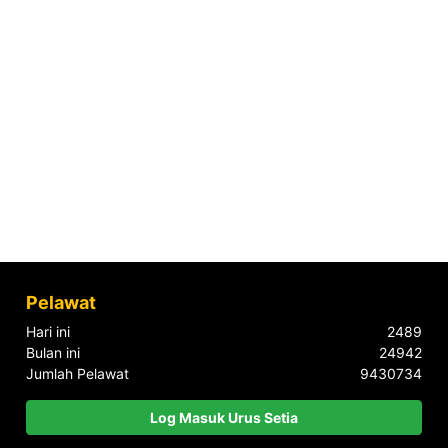
Pelawat
Hari ini
2489
Bulan ini
24942
Jumlah Pelawat
9430734
Log Masuk Urus Setia